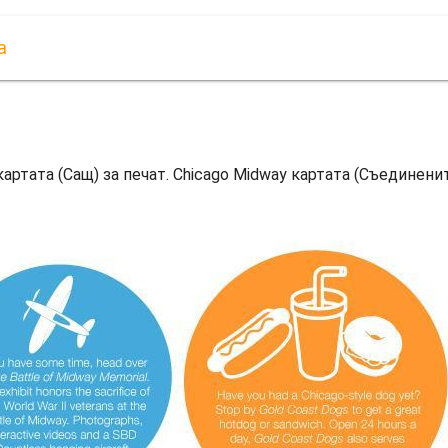
а
артата (Сащ) за печат. Chicago Midway картата (Съединенит