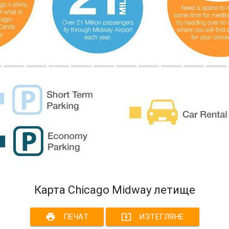
Карта Chicago Midway летище
print
system_update_alt
ПЕЧАТ
ИЗТЕГЛЯНЕ