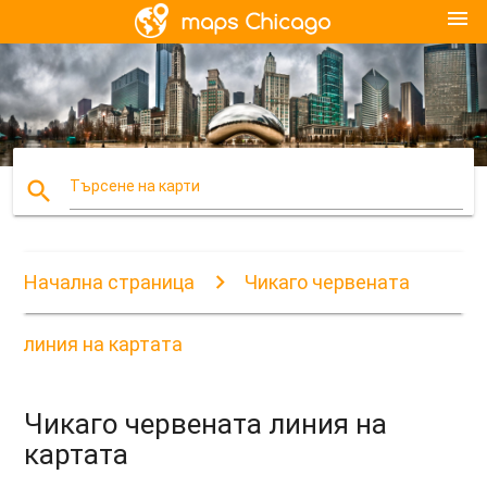
menu
search
Търсене на карти
Начална страница
Чикаго червената
линия на картата
Чикаго червената линия на
картата