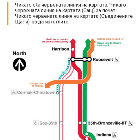
Чикаго cta червената линия на картата. Чикаго
червената линия на картата (Сащ) за печат.
Чикаго червената линия на картата (Съединените
Щати), за да изтеглите.