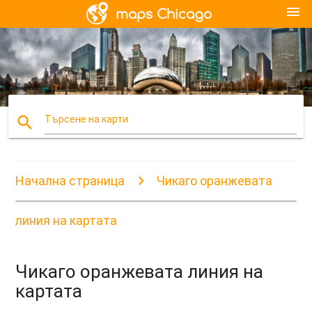
menu
search
Търсене на карти
Начална страница
Чикаго оранжевата
линия на картата
Чикаго оранжевата линия на
картата