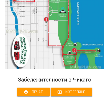
Забележителности в Чикаго
print
system_update_alt
ПЕЧАТ
ИЗТЕГЛЯНЕ