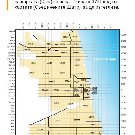
на картата (Сащ) за печат. Чикаго ЗИП код на
картата (Съединените Щати), за да изтеглите.