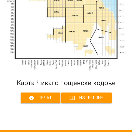
Карта Чикаго пощенски кодове
print
system_update_alt
ПЕЧАТ
ИЗТЕГЛЯНЕ