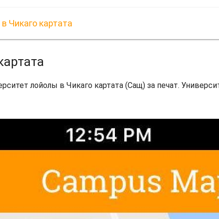
в Чикаго картата
картата
ерситет лойолы в Чикаго картата (Сащ) за печат. Универси