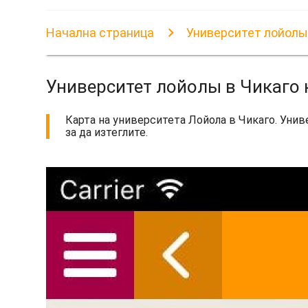
Начална страница
Университет лойолы 
Университет лойолы в Чикаго 
Карта на университета Лойола в Чикаго. Унив
за да изтеглите.