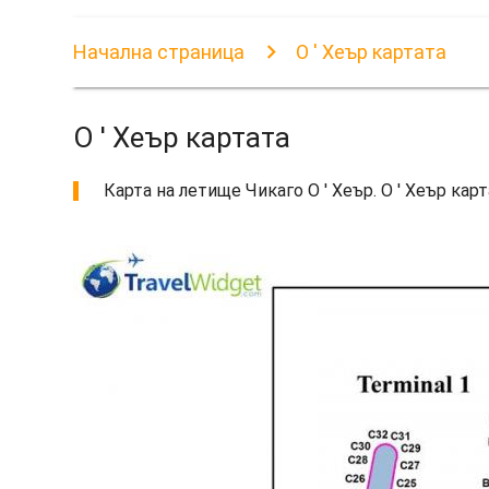
Начална страница
О ' Хеър картата
О ' Хеър картата
Карта на летище Чикаго О ' Хеър. О ' Хеър карт