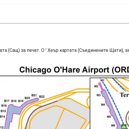
ата (Сащ) за печат. О ' Хеър картата (Съединените Щати), за