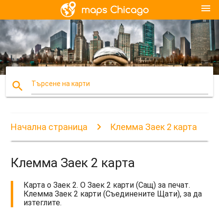
menu
search
Търсене на карти
Начална страница
Клемма Заек 2 карта
Клемма Заек 2 карта
Карта o Заек 2. O Заек 2 карти (Сащ) за печат.
Клемма Заек 2 карти (Съединените Щати), за да
изтеглите.