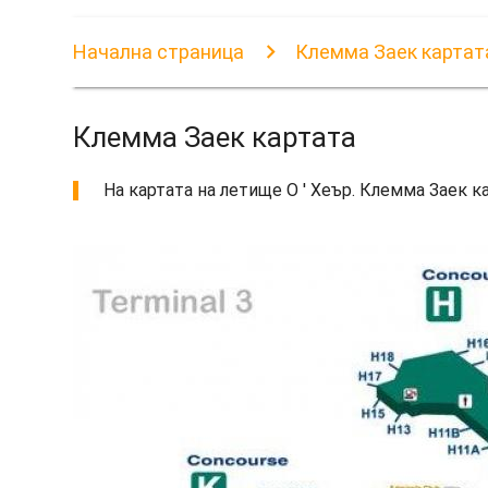
Начална страница
Клемма Заек картат
Клемма Заек картата
На картата на летище О ' Хеър. Клемма Заек к