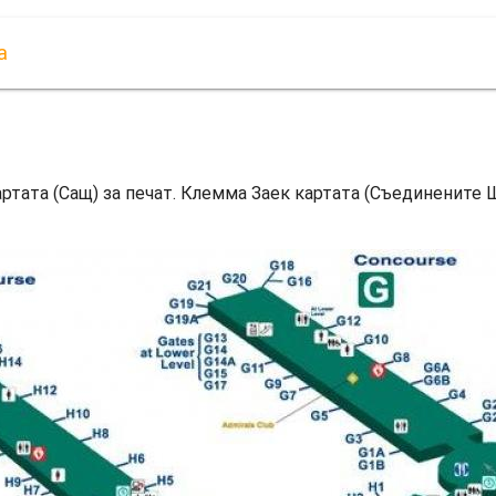
а
артата (Сащ) за печат. Клемма Заек картата (Съединените Ща