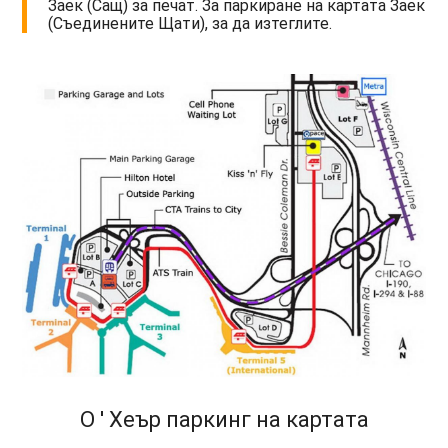
Заек (Сащ) за печат. За паркиране на картата Заек
(Съединените Щати), за да изтеглите.
О ' Хеър паркинг на картата