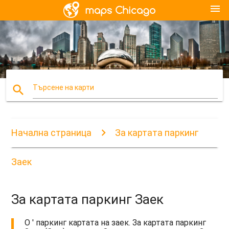
menu
search
Търсене на карти
Начална страница
За картата паркинг
Заек
За картата паркинг Заек
О ' паркинг картата на заек. За картата паркинг