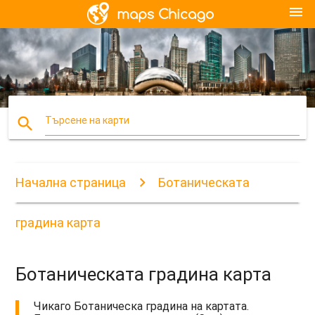
menu
search
Търсене на карти
Начална страница
Ботаническата
градина карта
Ботаническата градина карта
Чикаго Ботаническа градина на картата.